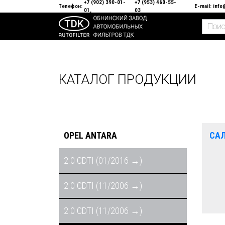
+7 (902) 390-01-
+7 (953) 460-55-
Телефон:
E-mail:
info
01
03
КАТАЛОГ ПРОДУКЦИИ
OPEL ANTARA
СА
2.0 CDTI (01/2016 →)
2.0 CDTI (11/2006 →)
2.0 CDTI (11/2006 →)