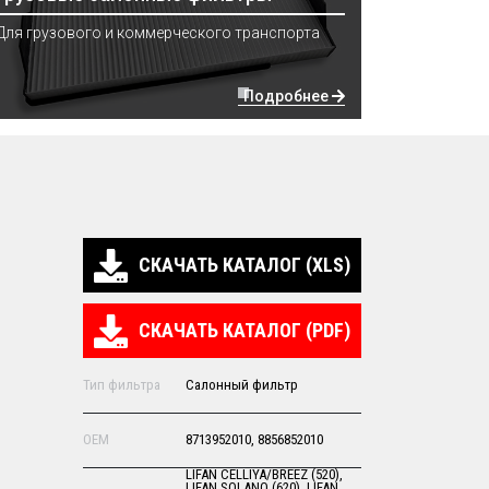
Для грузового и коммерческого транспорта
Подробнее
СКАЧАТЬ КАТАЛОГ (XLS)
СКАЧАТЬ КАТАЛОГ (PDF)
Тип фильтра
Салонный фильтр
OEM
8713952010, 8856852010
LIFAN CELLIYA/BREEZ (520),
LIFAN SOLANO (620), LIFAN