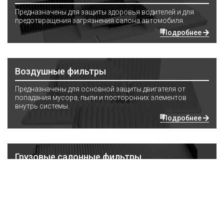
Предназначены для защиты здоровья водителей и для
предотвращения загрязнения салона автомобиля.
Подробнее
Воздушные фильтры
Предназначены для основной защиты двигателя от
попадания мусора, пыли и посторонних элементов
внутрь системы.
Подробнее
Грузовые салонные фильтры
Для грузового и коммерческого транспорта
Подробнее