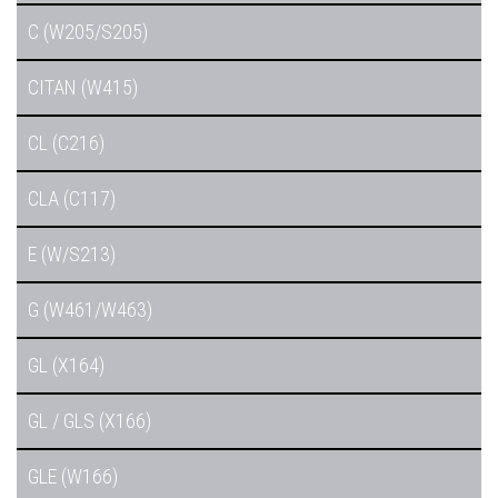
C (W205/S205)
CITAN (W415)
CL (C216)
CLA (C117)
E (W/S213)
G (W461/W463)
GL (X164)
GL / GLS (X166)
GLE (W166)