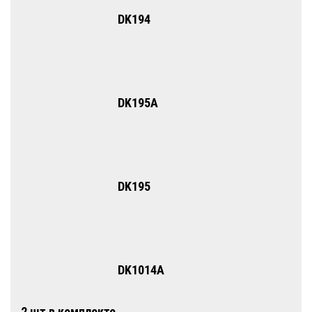
DK194
DK195A
DK195
DK1014A
2 шт в комплекте