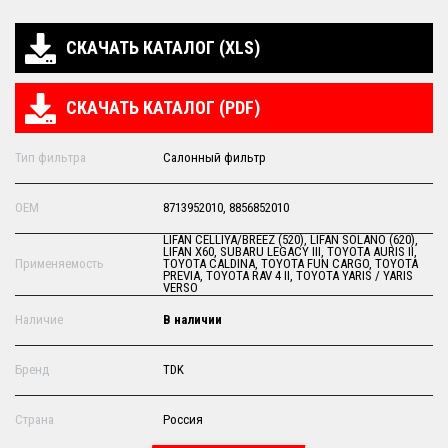
СКАЧАТЬ КАТАЛОГ (XLS)
СКАЧАТЬ КАТАЛОГ (PDF)
Тип фильтра
Салонный фильтр
OEM
8713952010, 8856852010
LIFAN CELLIYA/BREEZ (520), LIFAN SOLANO (620),
LIFAN X60, SUBARU LEGACY III, TOYOTA AURIS II,
Применяемость
TOYOTA CALDINA, TOYOTA FUN CARGO, TOYOTA
PREVIA, TOYOTA RAV 4 II, TOYOTA YARIS / YARIS
VERSO
Наличие
В наличии
Бренд
TDK
Страна
Россия