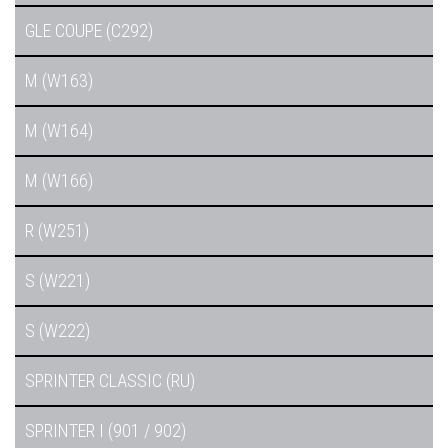
GLE COUPE (C292)
M (W163)
M (W164)
M (W166)
R (W251)
S (W221)
S (W222)
SPRINTER CLASSIC (RU)
SPRINTER I (901 / 902)