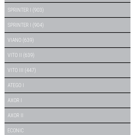
SPRINTER I (903)
SPRINTER I (904)
VIANO (639)
VITO II (639)
VITO III (447)
ATEGO I
AXOR I
AXOR II
ECONIC