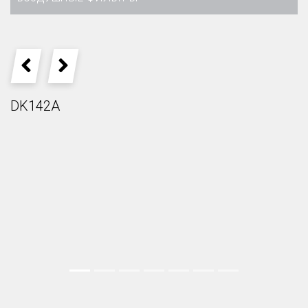
PREVIOUS
NEXT
DK142A