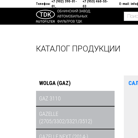
+7 (902) 390-01-
+7 (953) 460-55-
Телефон:
E-mail:
info
01
03
КАТАЛОГ ПРОДУКЦИИ
WOLGA (GAZ)
СА
GAZ 3110
GAZELLE
(2705/3302/3321/3512)
GAZELLE NEXT (2014-)