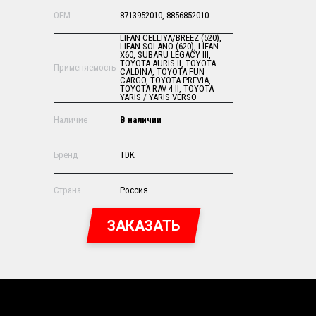
OEM
8713952010, 8856852010
LIFAN CELLIYA/BREEZ (520),
LIFAN SOLANO (620), LIFAN
X60, SUBARU LEGACY III,
TOYOTA AURIS II, TOYOTA
Применяемость
CALDINA, TOYOTA FUN
CARGO, TOYOTA PREVIA,
TOYOTA RAV 4 II, TOYOTA
YARIS / YARIS VERSO
Наличие
В наличии
Бренд
TDK
Страна
Россия
ЗАКАЗАТЬ