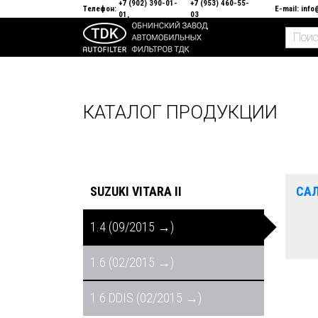
+7 (902) 390-01-
+7 (953) 460-55-
Телефон:
E-mail:
info
01
03
КАТАЛОГ ПРОДУКЦИИ
SUZUKI VITARA II
СА
1.4 (09/2015 →)
1.6 (02/2015 →)
1.6 DDIS (02/2015 →)