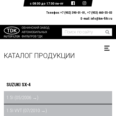
с 08:00 до 17:00 пн-пт
Телефон:
+7 (902) 390-01-01
+7 (953) 460-55-03
E-mail:
info@km-filtr.ru
ГЛАВНАЯ
О КОМПАНИИ
КАТАЛОГ ПРОДУКЦИИ
ДОКУМЕНТЫ
ОБРАТНАЯ СВЯЗЬ
КАТАЛОГ ПРОДУКЦИИ
SUZUKI SX-4
1.5I (05/2006 →)
1.5I VVT (07/2010 →)