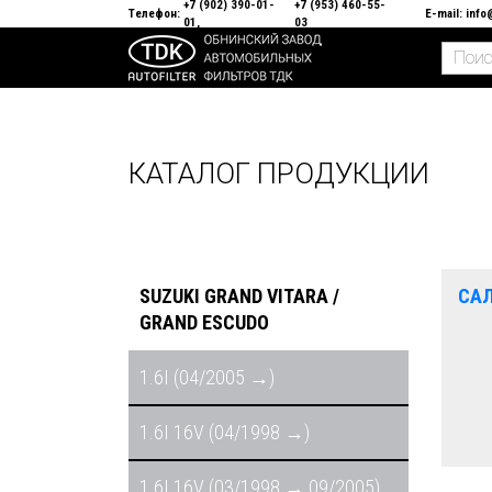
+7 (902) 390-01-
+7 (953) 460-55-
Телефон:
E-mail:
info
01
03
КАТАЛОГ ПРОДУКЦИИ
SUZUKI GRAND VITARA /
СА
GRAND ESCUDO
1.6I (04/2005 →)
1.6I 16V (04/1998 →)
1.6I 16V (03/1998 → 09/2005)