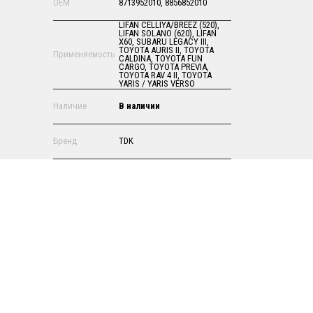
OEM
8713952010, 8856852010
LIFAN CELLIYA/BREEZ (520),
LIFAN SOLANO (620), LIFAN
X60, SUBARU LEGACY III,
TOYOTA AURIS II, TOYOTA
Применяемость
CALDINA, TOYOTA FUN
CARGO, TOYOTA PREVIA,
TOYOTA RAV 4 II, TOYOTA
YARIS / YARIS VERSO
Наличие
В наличии
Бренд
TDK
Страна
Россия
ЗАКАЗАТЬ