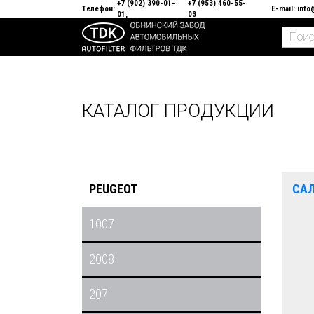
+7 (902) 390-01-
+7 (953) 460-55-
Телефон:
E-mail:
info
01
03
КАТАЛОГ ПРОДУКЦИИ
PEUGEOT
СА
1007
2008
207