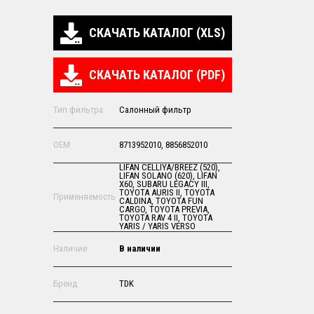
СКАЧАТЬ КАТАЛОГ (XLS)
СКАЧАТЬ КАТАЛОГ (PDF)
Тип фильтра
Салонный фильтр
OEM
8713952010, 8856852010
LIFAN CELLIYA/BREEZ (520),
LIFAN SOLANO (620), LIFAN
X60, SUBARU LEGACY III,
TOYOTA AURIS II, TOYOTA
Применяемость
CALDINA, TOYOTA FUN
CARGO, TOYOTA PREVIA,
TOYOTA RAV 4 II, TOYOTA
YARIS / YARIS VERSO
Наличие
В наличии
Бренд
TDK