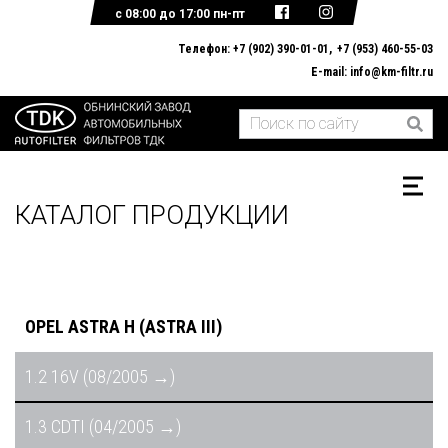
с 08:00 до 17:00 пн-пт
Телефон:
+7 (902) 390-01-01
+7 (953) 460-55-03
E-mail:
info@km-filtr.ru
ГЛАВНАЯ
О КОМПАНИИ
КАТАЛОГ ПРОДУКЦИИ
ДОКУМЕНТЫ
ОБРАТНАЯ СВЯЗЬ
КАТАЛОГ ПРОДУКЦИИ
OPEL ASTRA H (ASTRA III)
1.2 16V (08/2005 →)
1.3 CDTI (04/2005 →)