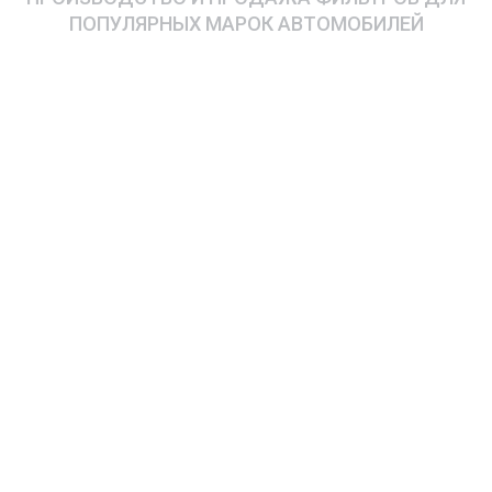
ПОПУЛЯРНЫХ МАРОК АВТОМОБИЛЕЙ
Салонные фильтры
Предназначены для защиты здоровья водителей и для
предотвращения загрязнения салона автомобиля.
Подробнее
Воздушные фильтры
Предназначены для основной защиты двигателя от
попадания мусора, пыли и посторонних элементов
внутрь системы.
Подробнее
Грузовые салонные фильтры