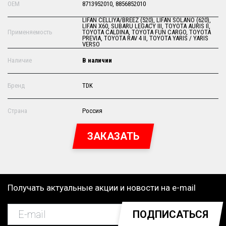
OEM
8713952010, 8856852010
LIFAN CELLIYA/BREEZ (520), LIFAN SOLANO (620),
LIFAN X60, SUBARU LEGACY III, TOYOTA AURIS II,
Применяемость
TOYOTA CALDINA, TOYOTA FUN CARGO, TOYOTA
PREVIA, TOYOTA RAV 4 II, TOYOTA YARIS / YARIS
VERSO
Наличие
В наличии
Бренд
TDK
Страна
Россия
ЗАКАЗАТЬ
Получать актуальные акции и новости на e-mail
ПОДПИСАТЬСЯ