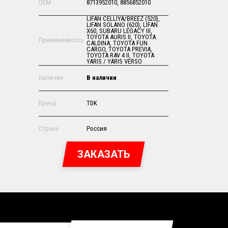
OEM
8713952010, 8856852010
LIFAN CELLIYA/BREEZ (520),
LIFAN SOLANO (620), LIFAN
X60, SUBARU LEGACY III,
TOYOTA AURIS II, TOYOTA
Применяемость
CALDINA, TOYOTA FUN
CARGO, TOYOTA PREVIA,
TOYOTA RAV 4 II, TOYOTA
YARIS / YARIS VERSO
Наличие
В наличии
Бренд
TDK
Страна
Россия
ЗАКАЗАТЬ