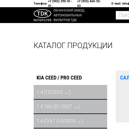
+7 (902) 390-01-
+7 (953) 460-55-
Телефон:
E-mail:
info
01
03
КАТАЛОГ ПРОДУКЦИИ
KIA CEED / PRO CEED
СА
1.4 (10/2010 →)
1.4 16V (01/2007 →)
1.4 CVVT (10/2010 →)