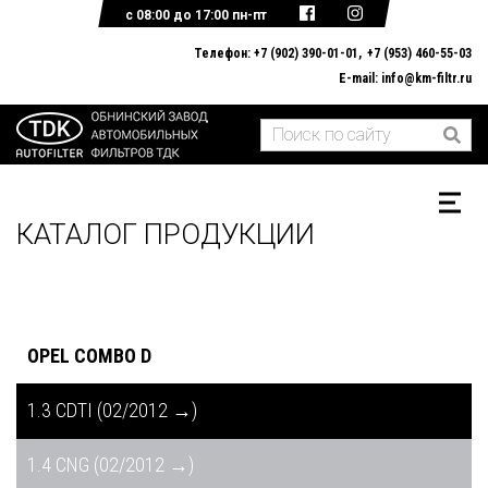
с 08:00 до 17:00 пн-пт
Телефон:
+7 (902) 390-01-01
+7 (953) 460-55-03
E-mail:
info@km-filtr.ru
ГЛАВНАЯ
О КОМПАНИИ
КАТАЛОГ ПРОДУКЦИИ
ДОКУМЕНТЫ
ОБРАТНАЯ СВЯЗЬ
КАТАЛОГ ПРОДУКЦИИ
OPEL COMBO D
1.3 CDTI (02/2012 →)
1.4 CNG (02/2012 →)