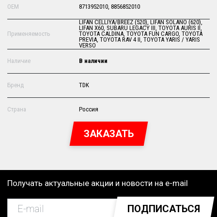
OEM
8713952010, 8856852010
LIFAN CELLIYA/BREEZ (520), LIFAN SOLANO (620),
LIFAN X60, SUBARU LEGACY III, TOYOTA AURIS II,
Применяемость
TOYOTA CALDINA, TOYOTA FUN CARGO, TOYOTA
PREVIA, TOYOTA RAV 4 II, TOYOTA YARIS / YARIS
VERSO
Наличие
В наличии
Бренд
TDK
Страна
Россия
ЗАКАЗАТЬ
Получать актуальные акции и новости на e-mail
ПОДПИСАТЬСЯ