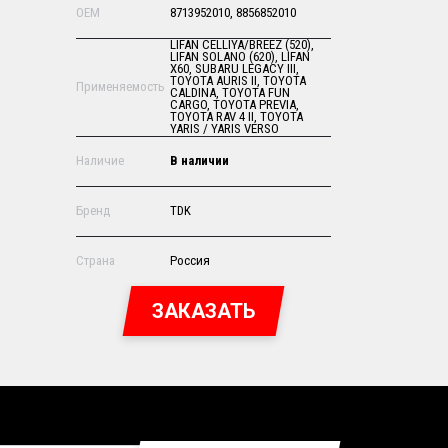
OEM
8713952010, 8856852010
LIFAN CELLIYA/BREEZ (520),
LIFAN SOLANO (620), LIFAN
X60, SUBARU LEGACY III,
TOYOTA AURIS II, TOYOTA
Применяемость
CALDINA, TOYOTA FUN
CARGO, TOYOTA PREVIA,
TOYOTA RAV 4 II, TOYOTA
YARIS / YARIS VERSO
Наличие
В наличии
Бренд
TDK
Страна
Россия
ЗАКАЗАТЬ